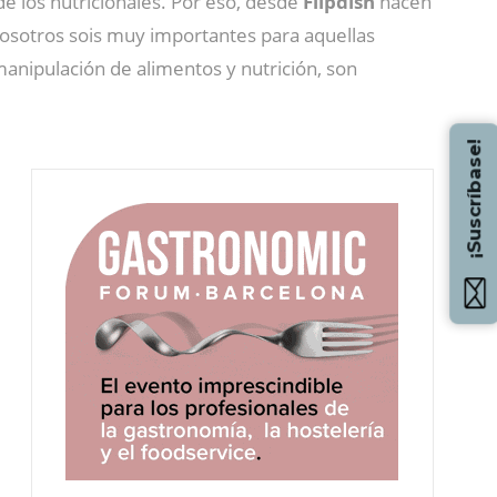
e los nutricionales. Por eso, desde
Flipdish
hacen
Vosotros sois muy importantes para aquellas
anipulación de alimentos y nutrición, son
¡Suscríbase!