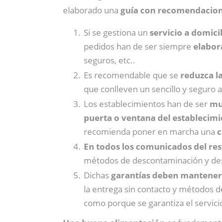
elaborado una
guía con recomendacione
Si se gestiona un
servicio a domici
pedidos han de ser siempre
elabor
seguros, etc..
Es recomendable que se
reduzca l
que conlleven un sencillo y seguro 
Los establecimientos han de ser
muy
puerta o ventana del establecimi
recomienda poner en marcha una
c
En todos los comunicados del res
métodos de descontaminación y desi
Dichas
garantías deben mantenerse
la entrega sin contacto y métodos 
como porque se garantiza el servici