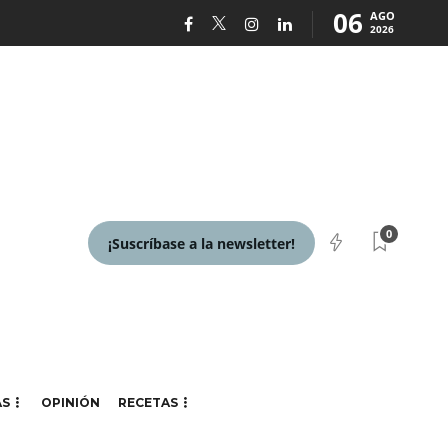
06
AGO
2026
0
¡Suscríbase a la newsletter!
AS
OPINIÓN
RECETAS