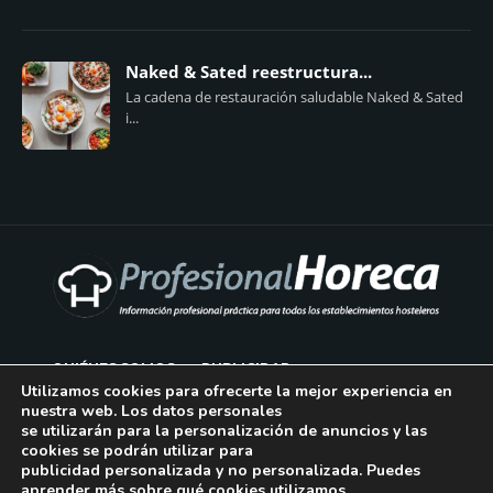
Naked & Sated reestructura...
La cadena de restauración saludable Naked & Sated
i...
QUIÉNES SOMOS
PUBLICIDAD
Utilizamos cookies para ofrecerte la mejor experiencia en
nuestra web. Los datos personales
AVISO LEGAL
se utilizarán para la personalización de anuncios y las
cookies se podrán utilizar para
POLÍTICA DE COOKIES
publicidad personalizada y no personalizada. Puedes
aprender más sobre qué cookies utilizamos