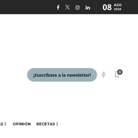
08
AGO
2026
0
¡Suscríbase a la newsletter!
AS
OPINIÓN
RECETAS