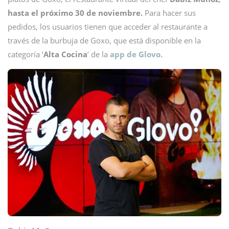
hasta el próximo 30 de noviembre.
Para hacer sus
pedidos, los usuarios tienen que acceder al restaurante a
través de la burbuja de Goxo, que está disponible en la
categoría ‘
Alta Cocina
’ de la
app de Glovo.