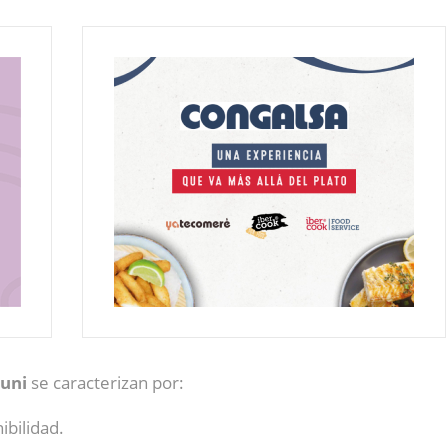
Duni
se caracterizan por:
ibilidad.