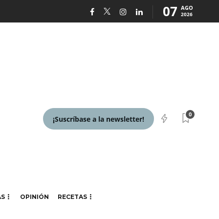
07
AGO
2026
0
¡Suscríbase a la newsletter!
AS
OPINIÓN
RECETAS