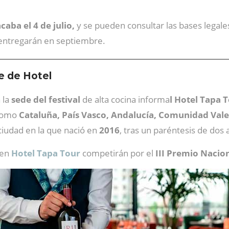
caba el 4 de julio,
y se pueden consultar las bases legale
 entregarán en septiembre.
e de Hotel
 la
sede del festival
de alta cocina informa
l Hotel Tapa T
 como
Cataluña, País Vasco, Andalucía, Comunidad Valen
 ciudad en la que nació en
2016
, tras un paréntesis de dos 
 en
Hotel Tapa Tour
competirán por el
III Premio Nacio