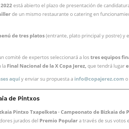
 2022
está abierto el plazo de presentación de candidatur
iller
de un mismo restaurante o catering en funcionamien
enú de tres platos
(entrante, plato principal y postre) y 
 un comité de expertos seleccionará a los
tres equipos fin
 la
Final Nacional de la X Copa Jerez,
que tendrá lugar
e
ases aquí
y enviar su propuesta a
info@
copajerez.com
o
ia de Pintxos
izkaia Pintxo Txapelketa · Campeonato de Bizkaia de 
idores jurados del
Premio Popular
a través de sus votos 