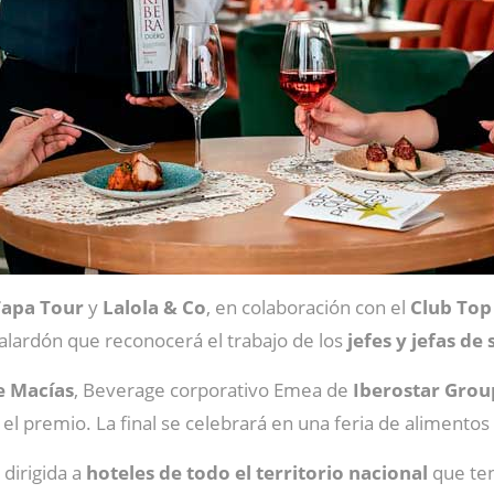
Tapa Tour
y
Lalola & Co
, en colaboración con el
Club Top
galardón que reconocerá el trabajo de los
jefes y jefas de 
e Macías
, Beverage corporativo Emea de
Iberostar Gro
l premio. La final se celebrará en una feria de alimentos 
dirigida a
hoteles de todo el territorio nacional
que te