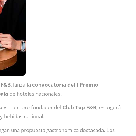
 F&B
, lanza
la convocatoria del I Premio
sala
de hoteles nacionales.
up
y miembro fundador del
Club Top F&B,
escogerá
y bebidas nacional.
ngan una propuesta gastronómica destacada. Los