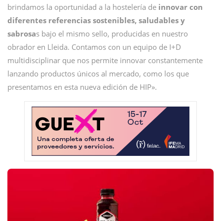
brindamos la oportunidad a la hostelería de
innovar con
diferentes referencias sostenibles, saludables y
sabrosa
s bajo el mismo sello, producidas en nuestro
obrador en Lleida. Contamos con un equipo de I+D
multidisciplinar que nos permite innovar constantemente
lanzando productos únicos al mercado, como los que
presentamos en esta nueva edición de HIP».