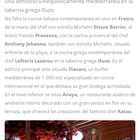
Una atmósfera inequívocamente mediterránea en la
taberna griega Ouzo
No falta la cocina italiana contemporánea en vivo en
Fresco
,
de la mano del chef con estrella Michelin
Ettore Botrin
i; el
bistró francés
Provence,
con la cocina provenzal del chef
Anthony Jehanno
, también con estrella Michelin, situado
enfrente de la playa, o la cocina griega contemporánea del
chef
Lefteris Lazarou
en la taberna griega
Ouzo.
En el
edificio principal esta situado
Flavors,
un buffet
mediterránea de 1.000 m2 especializado en cocina
internacional en el que destaca su gran bodega acristalada.
En el nivel inferior se sitúa
Anaya,
un restaurante asiático de
ambiente íntimo decorado con un gran cerezo en flor en su
terraza, que ofrecerá las creaciones del famoso chef
Katsu.