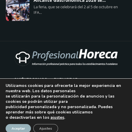
Alicante Gastronómica 2026 se...
La feria, que se celebrará del 2 al 5 de octubre en
IFA...
QUIÉNES SOMOS
PUBLICIDAD
Utilizamos cookies para ofrecerte la mejor experiencia en
nuestra web. Los datos personales
AVISO LEGAL
se utilizarán para la personalización de anuncios y las
cookies se podrán utilizar para
POLÍTICA DE COOKIES
publicidad personalizada y no personalizada. Puedes
aprender más sobre qué cookies utilizamos
POLÍTICA DE PRIVACIDAD
o desactivarlas en los
ajustes
.
¡Suscríbase!
CONTACTO
Aceptar
Ajustes