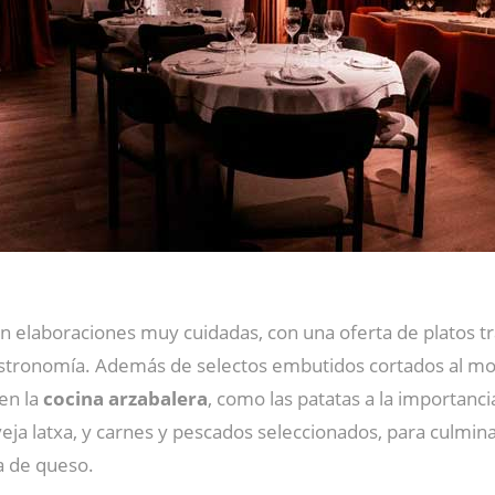
 elaboraciones muy cuidadas, con una oferta de platos tr
 gastronomía. Además de selectos embutidos cortados al mo
en la
cocina arzabalera
, como las patatas a la importanci
veja latxa, y carnes y pescados seleccionados, para culmin
a de queso.