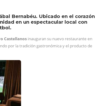
zábal Bernabéu. Ubicado en el corazón
rnidad en un espectacular local con
tbol.
ro Castellanos
inauguran su nuevo restaurante en
ando por la tradición gastronómica y el producto de