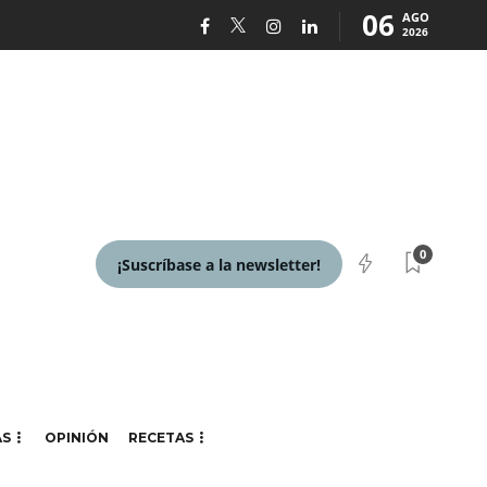
06
AGO
2026
0
¡Suscríbase a la newsletter!
AS
OPINIÓN
RECETAS