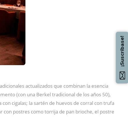
¡Suscríbase!
adicionales actualizados que combinan la esencia
mento (con una Berkel tradicional de los años 50),
a con cigalas; la sartén de huevos de corral con trufa
ar con postres como torrija de pan brioche, el postre