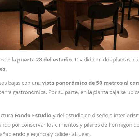
esde la
puerta 28 del estadio
. Dividido en dos plantas, c
es
.
sas bajas con una
vista panorámica de 50 metros al c
 barra gastronómica. Por su parte, en la planta baja se ubi
ectura
Fondo Estudio
y del estudio de diseño e interiori
ando por conservar los cimientos y pilares de hormigón de
adiendo elegancia y calidez al lugar.