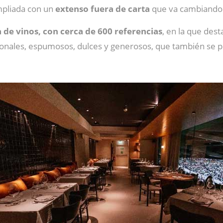
mpliada con un
extenso fuera de carta
que va cambiando d
a de vinos, con cerca de 600 referencias
, en la que des
cionales, espumosos, dulces y generosos, que también se p