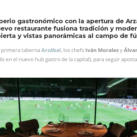
perio gastronómico con la apertura de Ar
uevo restaurante fusiona tradición y mode
ierta y vistas panorámicas al campo de fú
a primera taberna
Arzábal
, los chefs
Iván Morales
y
Álva
o en el nuevo hub gastro de la capital), para seguir apost