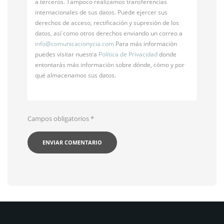
a terceros. Tampoco realizamos transferencias
internacionales de sus datos. Puede ejercer sus
derechos de acceso, rectificación y supresión de los
datos, así como otros derechos enviando un correo a
info@
comunicacionycia.com
Para más información
puedes visitar nuestra
Política de Privacidad
donde
entontarás más información sobre dónde, cómo y por
qué almacenamos sus datos.
Campos obligatorios
*