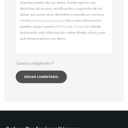
internacionales de sus datos. Puede ejercer sus
derechos de acceso, rectificación y supresión de los
datos, así como otros derechos enviando un correo a
info@
comunicacionycia.com
Para más información
puedes visitar nuestra
Política de Privacidad
donde
entontarás más información sobre dónde, cómo y por
qué almacenamos sus datos.
Campos obligatorios
*