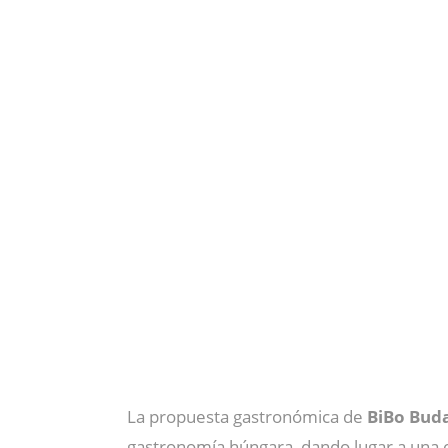
La propuesta gastronómica de
BiBo Bud
gastronomía húngara, dando lugar a una o