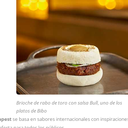
Brioche de rabo de toro con salsa Bull
,
uno de los
platos de Bibo
apest
se basa en sabores internacionales con inspiraciones
ferta para todos los públicos.