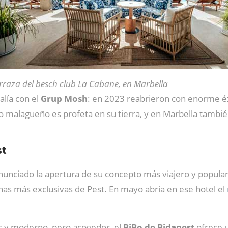
rraza del besch club La Cabane, en Marbella
alía con el
Grup Mosh
: en 2023 reabrieron con enorme é
ero malagueño es profeta en su tierra, y en Marbella tambi
st
nunciado la apertura de su concepto más viajero y popula
nas más exclusivas de Pest. En mayo abría en ese hotel el
ic y moderno, pero acogedor, el
BiBo de Bidapest
ofrece 