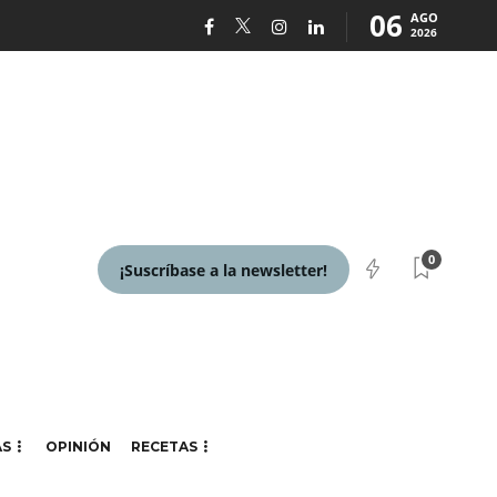
06
AGO
2026
0
¡Suscríbase a la newsletter!
AS
OPINIÓN
RECETAS