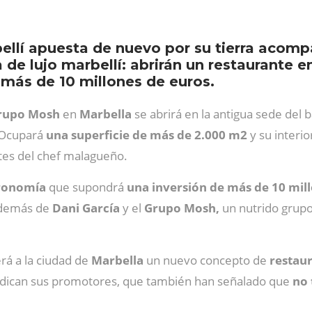
ellí apuesta de nuevo por su tierra acom
a de lujo marbellí: abrirán un restaurante e
 más de 10 millones de euros.
rupo Mosh
en
Marbella
se abrirá en la antigua sede del
. Ocupará
una superficie de más de 2.000 m2
y su interio
tes del chef malagueño.
tronomía
que supondrá
una inversión de más de 10 mil
 además de
Dani García
y el
Grupo Mosh,
un nutrido grupo 
rá a la ciudad de
Marbella
un nuevo concepto de
restaur
, indican sus promotores, que también han señalado que
no 