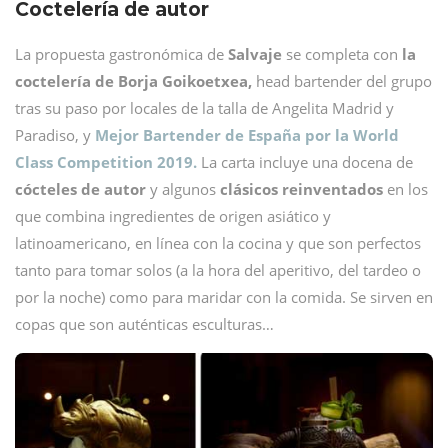
Coctelería de autor
La propuesta gastronómica de
Salvaje
se completa con
la
coctelería de Borja Goikoetxea,
head bartender del grupo
tras su paso por locales de la talla de Angelita Madrid y
Paradiso, y
Mejor Bartender de España por la World
Class Competition 2019.
La carta incluye una docena de
cócteles de autor
y algunos
clásicos reinventados
en los
que combina ingredientes de origen asiático y
latinoamericano, en línea con la cocina y que son perfectos
tanto para tomar solos (a la hora del aperitivo, del tardeo o
por la noche) como para maridar con la comida. Se sirven en
copas que son auténticas esculturas…