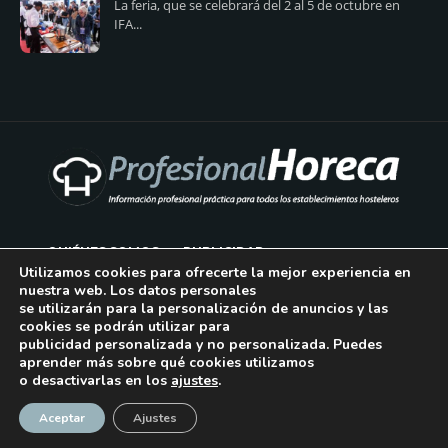
La feria, que se celebrará del 2 al 5 de octubre en
IFA...
QUIÉNES SOMOS
PUBLICIDAD
Utilizamos cookies para ofrecerte la mejor experiencia en
nuestra web. Los datos personales
AVISO LEGAL
se utilizarán para la personalización de anuncios y las
cookies se podrán utilizar para
POLÍTICA DE COOKIES
publicidad personalizada y no personalizada. Puedes
aprender más sobre qué cookies utilizamos
POLÍTICA DE PRIVACIDAD
o desactivarlas en los
ajustes
.
¡Suscríbase!
CONTACTO
Aceptar
Ajustes