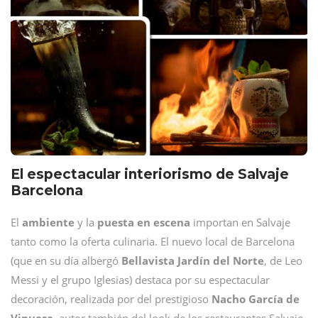
El espectacular interiorismo de Salvaje
Barcelona
El
ambiente
y la
puesta en escena
importan en Salvaje
tanto como la oferta culinaria. El nuevo local de Barcelona
(que en su día albergó
Bellavista Jardín del Norte
, de Leo
Messi y el grupo Iglesias) destaca por su espectacular
decoración, realizada por del prestigioso
Nacho García de