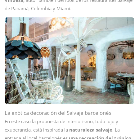
Vinuesa,
autor también del look de los restaurantes Salvaje
de Panamá, Colombia y Miami.
La exótica decoración del Salvaje barcelonés
En este caso la propuesta de interiorismo, todo lujo y
exuberancia, está inspirada la
naturaleza salvaje
. La
entrada al local barcelonés es
una recreación del trópico
,