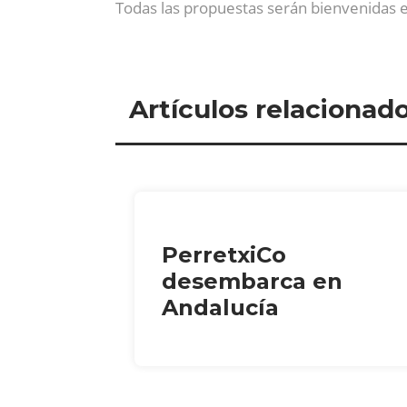
Todas las propuestas serán bienvenidas e
Artículos relacionad
PerretxiCo
desembarca en
Andalucía