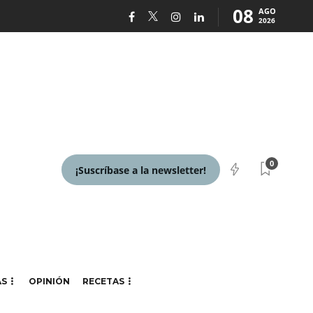
08
AGO
2026
0
¡Suscríbase a la newsletter!
AS
OPINIÓN
RECETAS