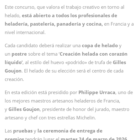
Este concurso, que valora el trabajo creativo en torno al
helado,
está abierto a todos los profesionales de
heladería, pastelería, panadería y cocina,
en Francia y a
nivel internacional.
Cada candidato deberá realizar una
copa de helado
y
un
postre
sobre el tema ‘
Creación helada con corazón
líquido’
, al estilo del huevo «podrido» de trufa de
Gilles
Goujon
. El helado
de su elección será el centro de cada
creación.
En esta edición está presidido por
Philippe Urraca
, uno de
los mejores maestros artesanos heladeros de Francia,
y
Gilles Goujon
, presidente de honor del jurado, maestro
artesano y chef con tres estrellas Michelin.
Las
pruebas
y
la ceremonia de entrega de
premios
tendrán lugar el
martes 24 de marzo de 2026
,