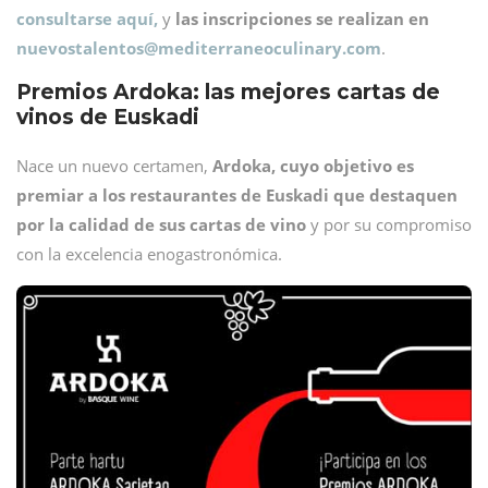
consultarse aquí,
y
las inscripciones se realizan en
nuevostalentos@
mediterraneoculinary.com
.
Premios Ardoka: las mejores cartas de
vinos de Euskadi
Nace un nuevo certamen,
Ardoka,
cuyo objetivo es
premiar a los restaurantes de Euskadi que destaquen
por la calidad de sus cartas de vino
y por su compromiso
con la excelencia enogastronómica.