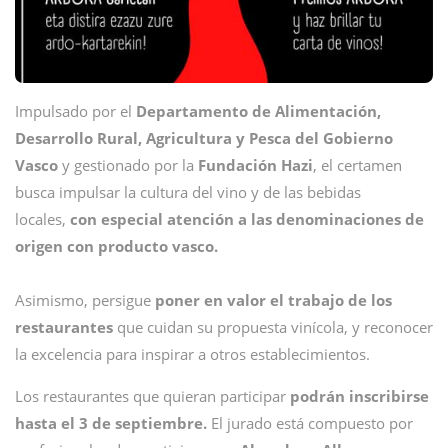
Impulsado por el
Departamento de Alimentación,
Desarrollo Rural, Agricultura y Pesca del Gobierno
Vasco
y gestionado por la
Fundación Hazi
, el certamen
busca impulsar la cultura del vino y de las bebidas
locales,
con especial atención a las denominaciones de
origen con producto vasco.
Asimismo, persigue
poner en valor el trabajo de los
restaurantes
que cuidan su propuesta vinícola, y reconocer
la excelencia para inspirar a otros establecimientos.
Los restaurantes que quieran participar
podrán inscribirse
hasta el 3 de septiembre.
El jurado está compuesto por