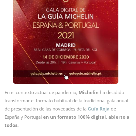
En el contexto actual de pandemia,
Michelin
ha decidido
transformar el formato habitual de la tradicional gala anual
de presentación de las novedades de la
Guía Roja
de
España y Portugal
en un formato 100% digital
,
abierto a
todos.