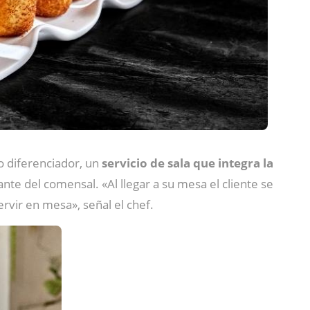
 diferenciador, un
servicio de sala
que integra la
e del comensal. «Al llegar a su mesa el cliente se
ervir en mesa», señal el chef.