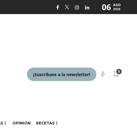
06
AGO
2026
0
¡Suscríbase a la newsletter!
AS
OPINIÓN
RECETAS