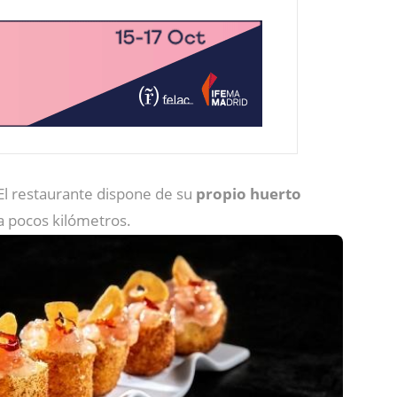
El restaurante dispone de su
propio huerto
a pocos kilómetros.