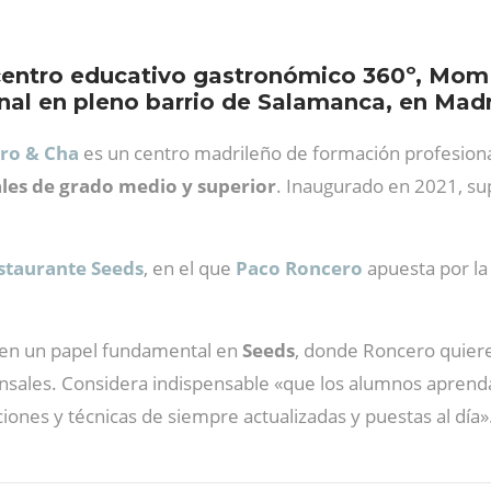
centro educativo gastronómico 360º, Mom C
onal en pleno barrio de Salamanca, en Madr
ero & Cha
es un centro madrileño de formación profesional 
ales de grado medio y superior
. Inaugurado en 2021, su
staurante
Seeds
, en el que
Paco Roncero
apuesta por la
ienen un papel fundamental en
Seeds
, donde Roncero quier
nsales. Considera indispensable «que los alumnos aprenda
ciones y técnicas de siempre actualizadas y puestas al día»