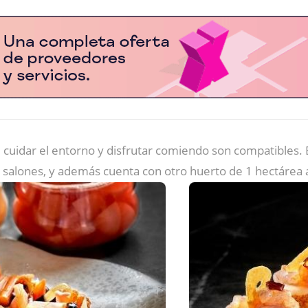
cuidar el entorno y disfrutar comiendo son compatibles. 
 salones, y además cuenta con otro huerto de 1 hectárea 