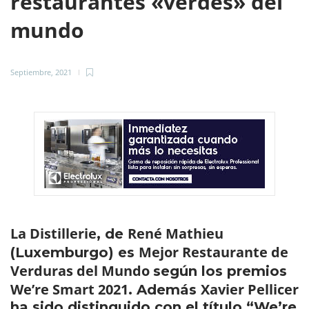
restaurantes «verdes» del
mundo
Septiembre, 2021
La Distillerie
René Mathieu
, de
Mejor Restaurante de
(Luxemburgo) es
Verduras del Mundo
según los premios
We’re Smart 2021
Xavier Pellicer
. Además
ha sido distinguido con el título “We’re