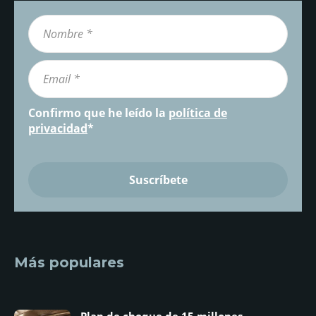
Confirmo que he leído la
política de
privacidad
*
Más populares