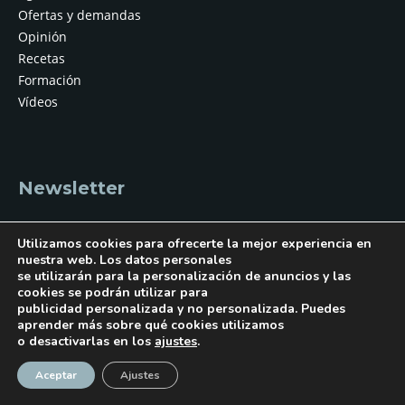
Ofertas y demandas
Opinión
Recetas
Formación
Vídeos
Newsletter
Suscríbase gratis al newsletter de Profesional Horeca para
Utilizamos cookies para ofrecerte la mejor experiencia en
recibir en su e-mail información profesional práctica y más
nuestra web. Los datos personales
se utilizarán para la personalización de anuncios y las
soluciones para todos los establecimientos hosteleros:
cookies se podrán utilizar para
hoteles, restaurantes, bares y cafeterías, y colectividades.
publicidad personalizada y no personalizada. Puedes
aprender más sobre qué cookies utilizamos
o desactivarlas en los
ajustes
.
¡Suscríbase!
Aceptar
Ajustes