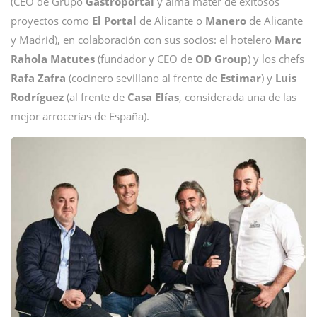
(CEO de Grupo
Gastroportal
y alma mater de exitosos
proyectos como
El Portal
de Alicante o
Manero
de Alicante
y Madrid), en colaboración con sus socios: el hotelero
Marc
Rahola Matutes
(fundador y CEO de
OD Group
) y los chefs
Rafa Zafra
(cocinero sevillano al frente de
Estimar
) y
Luis
Rodríguez
(al frente de
Casa Elías
, considerada una de las
mejor arrocerías de España).