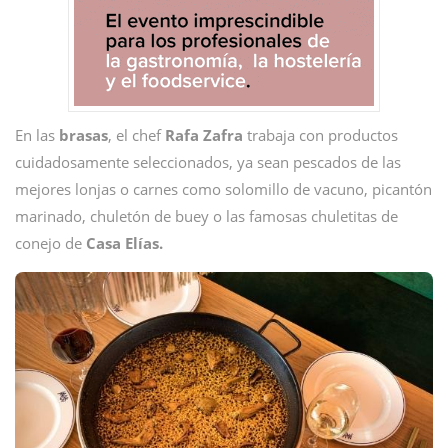
En las
brasas
, el chef
Rafa Zafra
trabaja con productos
cuidadosamente seleccionados, ya sean pescados de las
mejores lonjas o carnes como solomillo de vacuno, picantón
marinado, chuletón de buey o las famosas chuletitas de
conejo de
Casa Elías.