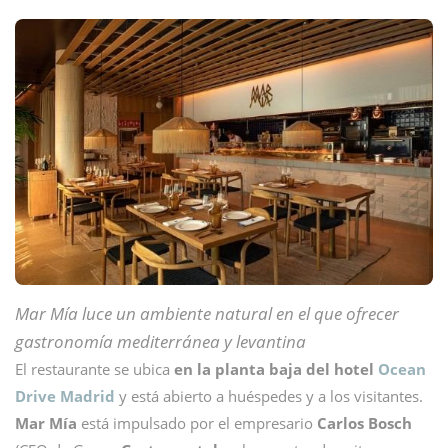
Mar Mía luce un ambiente natural en el que ofrecer
gastronomía mediterránea y levantina
El restaurante se ubica
en la planta baja del hotel
Ocean
Drive Madrid
y está abierto a huéspedes y a los visitantes.
Mar Mía
está impulsado por el empresario
Carlos Bosch