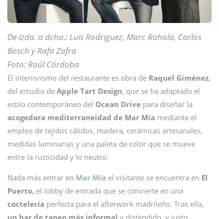
De izda. a dcha.: Luis Rodriguez, Marc Rahola, Carlos
Bosch y Rafa Zafra
Foto: Raúl Córdoba
El interiorismo del restaurante es obra de
Raquel Giménez
,
del estudio de
Apple Tart Design
, que se ha adaptado el
estilo contemporáneo del
Ocean Drive
para diseñar la
acogedora mediterraneidad de Mar Mía
mediante el
empleo de tejidos cálidos, madera, cerámicas artesanales,
medidas luminarias y una paleta de color que se mueve
entre la rusticidad y lo neutro.
Nada más entrar en
Mar Mía
el visitante se encuentra en
El
Puerto,
el lobby de entrada que se convierte en una
coctelería
perfecta para el afterwork madrileño. Tras ella,
un bar de tapeo más informal
y distendido, y justo