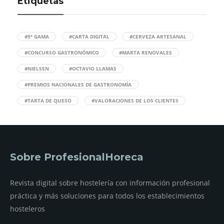
Etiquetas
#5ª GAMA
#CARTA DIGITAL
#CERVEZA ARTESANAL
#CONCURSO GASTRONÓMICO
#MARTA RENOVALES
#NIELSEN
#OCTAVIO LLAMAS
#PREMIOS NACIONALES DE GASTRONOMÍA
#TARTA DE QUESO
#VALORACIONES DE LOS CLIENTES
Sobre ProfesionalHoreca
Revista digital sobre hostelería con información profesional
práctica y más soluciones para todos los establecimientos
hosteleros