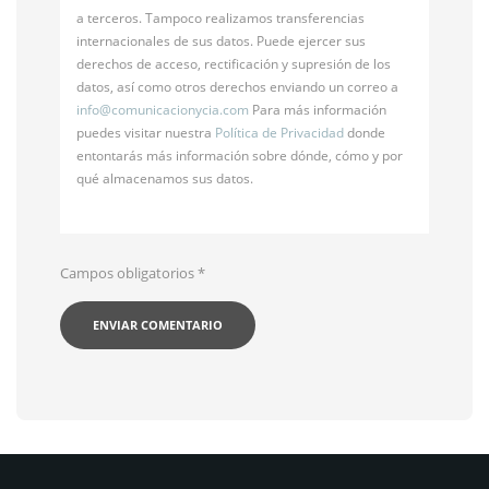
a terceros. Tampoco realizamos transferencias
internacionales de sus datos. Puede ejercer sus
derechos de acceso, rectificación y supresión de los
datos, así como otros derechos enviando un correo a
info@
comunicacionycia.com
Para más información
puedes visitar nuestra
Política de Privacidad
donde
entontarás más información sobre dónde, cómo y por
qué almacenamos sus datos.
Campos obligatorios
*