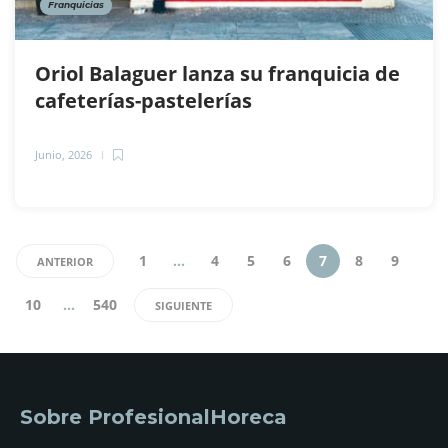
Franquicias
Oriol Balaguer lanza su franquicia de
cafeterías-pastelerías
Junio, 2026
1
…
4
5
6
7
8
9
ANTERIOR
10
…
540
SIGUIENTE
Sobre ProfesionalHoreca