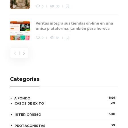
0
30
Veritas integra sus tiendas on-line en una
única plataforma, también para horeca
0
34
Categorías
846
A FONDO
29
CASOS DE ÉXITO
300
INTERIORISMO
39
PROTAGONISTAS