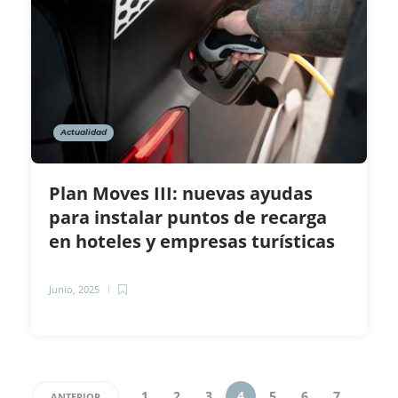
Actualidad
Plan Moves III: nuevas ayudas
para instalar puntos de recarga
en hoteles y empresas turísticas
Junio, 2025
1
2
3
4
5
6
7
ANTERIOR