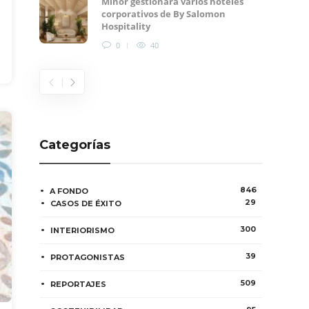
Minor gestionará varios hoteles
corporativos de By Salomon
Hospitality
0
40
Categorías
846
A FONDO
29
CASOS DE ÉXITO
300
INTERIORISMO
39
PROTAGONISTAS
509
REPORTAJES