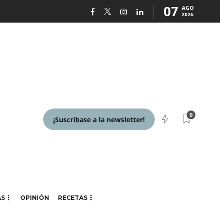
07
AGO
2026
0
¡Suscríbase a la newsletter!
AS
OPINIÓN
RECETAS