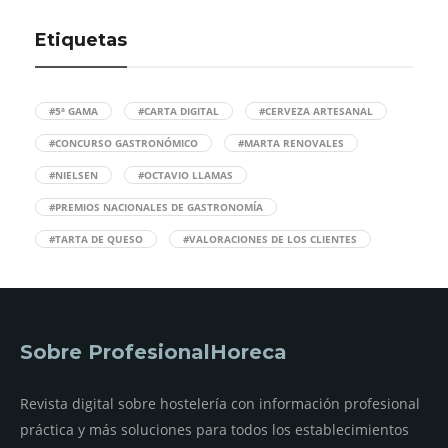
Etiquetas
#5ª GAMA
#CARTA DIGITAL
#CERVEZA ARTESANAL
#CONCURSO GASTRONÓMICO
#MARTA RENOVALES
#NIELSEN
#OCTAVIO LLAMAS
#PREMIOS NACIONALES DE GASTRONOMÍA
#TARTA DE QUESO
#VALORACIONES DE LOS CLIENTES
Sobre ProfesionalHoreca
Revista digital sobre hostelería con información profesional
práctica y más soluciones para todos los establecimientos