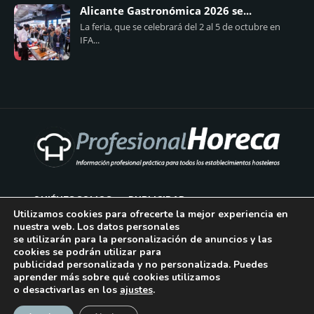
Alicante Gastronómica 2026 se...
La feria, que se celebrará del 2 al 5 de octubre en
IFA...
QUIÉNES SOMOS
PUBLICIDAD
Utilizamos cookies para ofrecerte la mejor experiencia en
nuestra web. Los datos personales
AVISO LEGAL
se utilizarán para la personalización de anuncios y las
cookies se podrán utilizar para
POLÍTICA DE COOKIES
publicidad personalizada y no personalizada. Puedes
aprender más sobre qué cookies utilizamos
POLÍTICA DE PRIVACIDAD
o desactivarlas en los
ajustes
.
¡Suscríbase!
CONTACTO