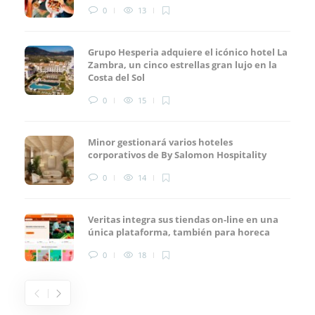
0
13
Grupo Hesperia adquiere el icónico hotel La
Zambra, un cinco estrellas gran lujo en la
Costa del Sol
0
15
Minor gestionará varios hoteles
corporativos de By Salomon Hospitality
0
14
Veritas integra sus tiendas on-line en una
única plataforma, también para horeca
0
18