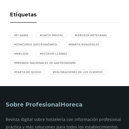
Etiquetas
#5ª GAMA
#CARTA DIGITAL
#CERVEZA ARTESANAL
#CONCURSO GASTRONÓMICO
#MARTA RENOVALES
#NIELSEN
#OCTAVIO LLAMAS
#PREMIOS NACIONALES DE GASTRONOMÍA
#TARTA DE QUESO
#VALORACIONES DE LOS CLIENTES
Sobre ProfesionalHoreca
Revista digital sobre hostelería con información profesional
práctica y más soluciones para todos los establecimientos