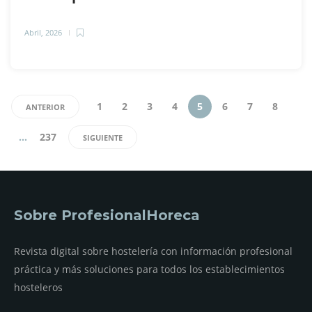
Abril, 2026
1
2
3
4
5
6
7
8
ANTERIOR
…
237
SIGUIENTE
Sobre ProfesionalHoreca
Revista digital sobre hostelería con información profesional
práctica y más soluciones para todos los establecimientos
hosteleros