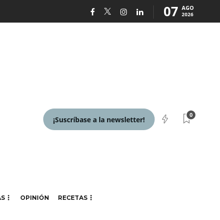
07
AGO
2026
0
¡Suscríbase a la newsletter!
AS
OPINIÓN
RECETAS