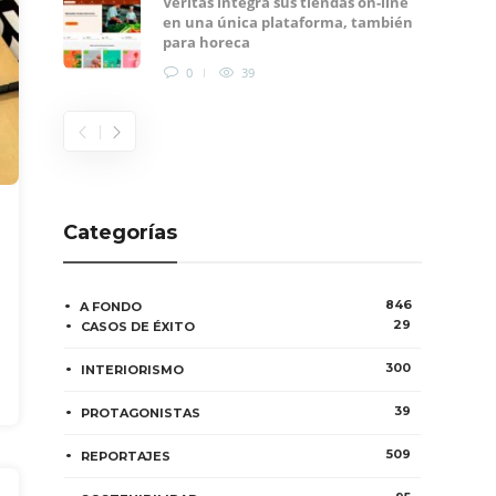
Veritas integra sus tiendas on-line
en una única plataforma, también
para horeca
0
39
Categorías
846
A FONDO
29
CASOS DE ÉXITO
300
INTERIORISMO
39
PROTAGONISTAS
509
REPORTAJES